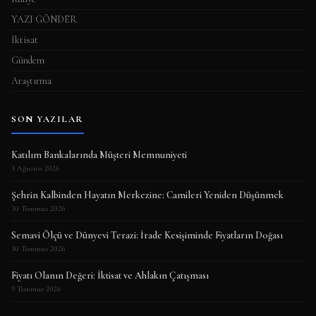
YAZI GÖNDER
İktisat
Gündem
Araştırma
SON YAZILAR
Katılım Bankalarında Müşteri Memnuniyeti
3 Ağustos 2026
Şehrin Kalbinden Hayatın Merkezine: Camileri Yeniden Düşünmek
30 Temmuz 2026
Semavi Ölçü ve Dünyevi Terazi: İrade Kesişiminde Fiyatların Doğası
30 Temmuz 2026
Fiyatı Olanın Değeri: İktisat ve Ahlakın Çatışması
9 Temmuz 2026