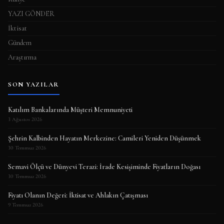
YAZI GÖNDER
İktisat
Gündem
Araştırma
SON YAZILAR
Katılım Bankalarında Müşteri Memnuniyeti
3 Ağustos 2026
Şehrin Kalbinden Hayatın Merkezine: Camileri Yeniden Düşünmek
30 Temmuz 2026
Semavi Ölçü ve Dünyevi Terazi: İrade Kesişiminde Fiyatların Doğası
30 Temmuz 2026
Fiyatı Olanın Değeri: İktisat ve Ahlakın Çatışması
9 Temmuz 2026