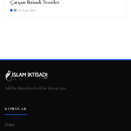
Çatışan İktisadi Teoriler
23 Ocak 2021
Adil bir dünya bereketli bir iktisat için…
KONULAR
Haber