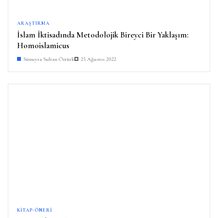
ARAŞTIRMA
İslam İktisadında Metodolojik Bireyci Bir Yaklaşım:
Homoislamicus
Sümeyra Sultan Öztürk
25 Ağustos 2022
KITAP-ÖNERI