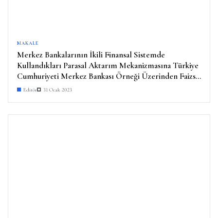
MAKALE
Merkez Bankalarının İkili Finansal Sistemde
Kullandıkları Parasal Aktarım Mekanizmasına Türkiye
Cumhuriyeti Merkez Bankası Örneği Üzerinden Faizsiz
Bir Yaklaşım
Editör
31 Ocak 2023