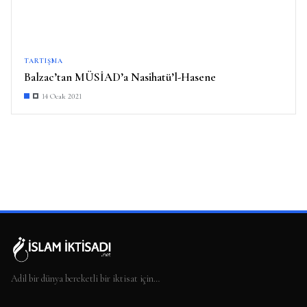
TARTIŞMA
Balzac’tan MÜSİAD’a Nasihatü’l-Hasene
14 Ocak 2021
Adil bir dünya bereketli bir iktisat için…