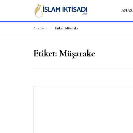
ANAS
Ana Sayfa
/
Etiket:
Müşarake
Etiket:
Müşarake