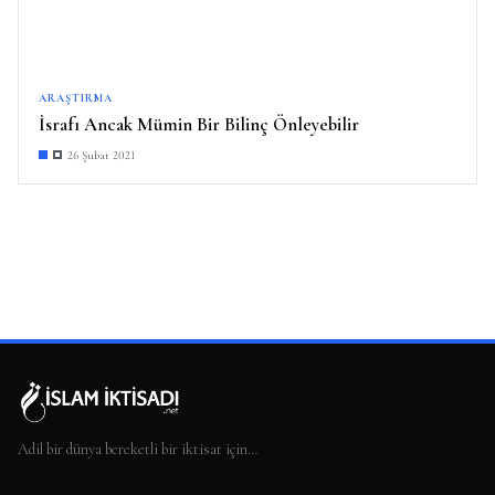
ARAŞTIRMA
İsrafı Ancak Mümin Bir Bilinç Önleyebilir
26 Şubat 2021
Adil bir dünya bereketli bir iktisat için…