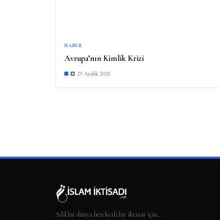
HABER
Avrupa’nın Kimlik Krizi
29 Aralık 2020
Adil bir dünya bereketli bir iktisat için…