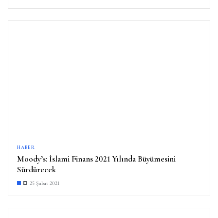
HABER
Moody’s: İslami Finans 2021 Yılında Büyümesini
Sürdürecek
25 Şubat 2021