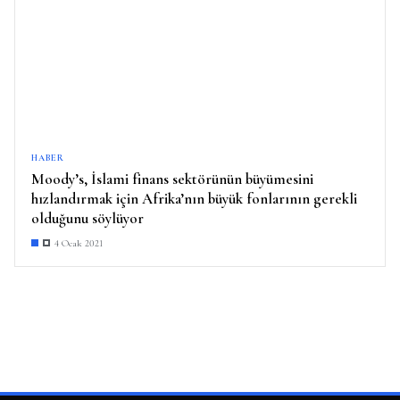
HABER
Moody’s, İslami finans sektörünün büyümesini
hızlandırmak için Afrika’nın büyük fonlarının gerekli
olduğunu söylüyor
4 Ocak 2021