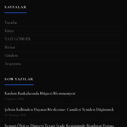
SAYFALAR
Yazarlar
Künye
YAZI GÖNDER
İktisat
Gündem
Araştırma
SON YAZILAR
Katılım Bankalarında Müşteri Memnuniyeti
3 Ağustos 2026
Şehrin Kalbinden Hayatın Merkezine: Camileri Yeniden Düşünmek
30 Temmuz 2026
Semavi Ölçü ve Dünyevi Terazi: İrade Kesişiminde Fiyatların Doğası