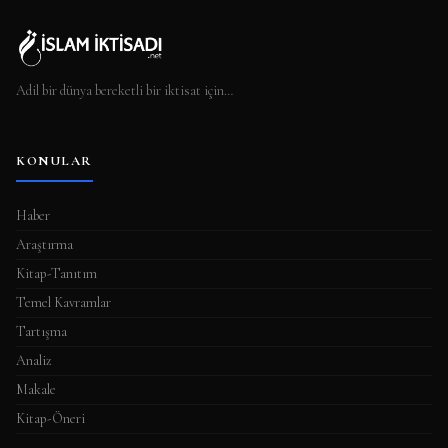
Adil bir dünya bereketli bir iktisat için…
KONULAR
Haber
Araştırma
Kitap-Tanıtım
Temel Kavramlar
Tartışma
Analiz
Makale
Kitap-Öneri