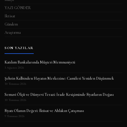
YAZI GÖNDER
İktisat
Gündem
Araştırma
SON YAZILAR
Katılım Bankalarında Müşteri Memnuniyeti
3 Ağustos 2026
Şehrin Kalbinden Hayatın Merkezine: Camileri Yeniden Düşünmek
30 Temmuz 2026
Semavi Ölçü ve Dünyevi Terazi: İrade Kesişiminde Fiyatların Doğası
30 Temmuz 2026
Fiyatı Olanın Değeri: İktisat ve Ahlakın Çatışması
9 Temmuz 2026