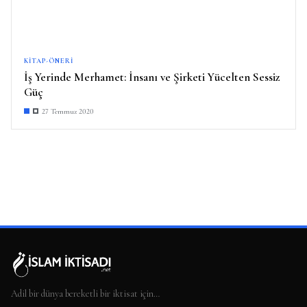
KITAP-ÖNERI
İş Yerinde Merhamet: İnsanı ve Şirketi Yücelten Sessiz
Güç
27 Temmuz 2020
Adil bir dünya bereketli bir iktisat için…