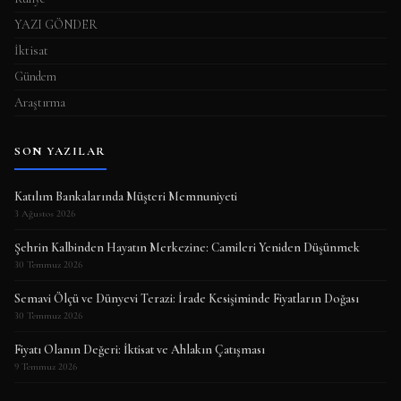
YAZI GÖNDER
İktisat
Gündem
Araştırma
SON YAZILAR
Katılım Bankalarında Müşteri Memnuniyeti
3 Ağustos 2026
Şehrin Kalbinden Hayatın Merkezine: Camileri Yeniden Düşünmek
30 Temmuz 2026
Semavi Ölçü ve Dünyevi Terazi: İrade Kesişiminde Fiyatların Doğası
30 Temmuz 2026
Fiyatı Olanın Değeri: İktisat ve Ahlakın Çatışması
9 Temmuz 2026