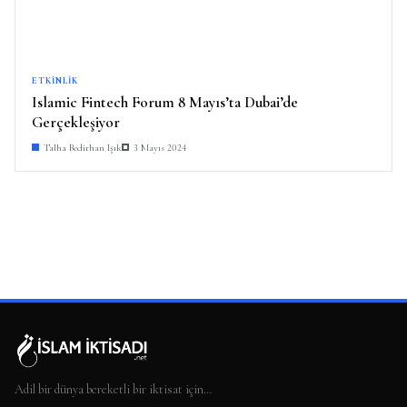
ETKINLIK
Islamic Fintech Forum 8 Mayıs’ta Dubai’de
Gerçekleşiyor
Talha Bedirhan Işık
3 Mayıs 2024
Adil bir dünya bereketli bir iktisat için…