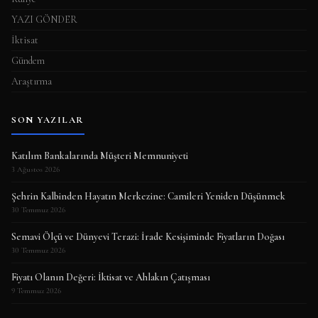
YAZI GÖNDER
İktisat
Gündem
Araştırma
SON YAZILAR
Katılım Bankalarında Müşteri Memnuniyeti
3 Ağustos 2026
Şehrin Kalbinden Hayatın Merkezine: Camileri Yeniden Düşünmek
30 Temmuz 2026
Semavi Ölçü ve Dünyevi Terazi: İrade Kesişiminde Fiyatların Doğası
30 Temmuz 2026
Fiyatı Olanın Değeri: İktisat ve Ahlakın Çatışması
9 Temmuz 2026