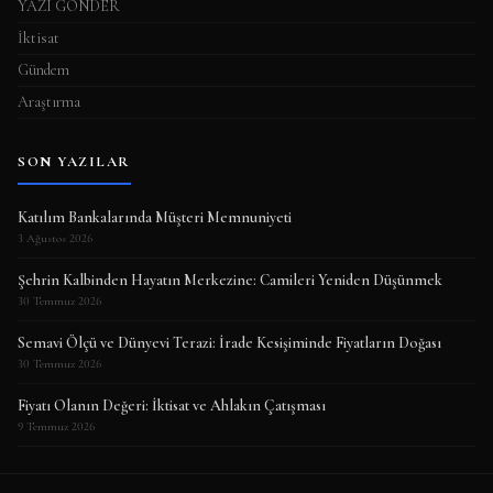
YAZI GÖNDER
İktisat
Gündem
Araştırma
SON YAZILAR
Katılım Bankalarında Müşteri Memnuniyeti
3 Ağustos 2026
Şehrin Kalbinden Hayatın Merkezine: Camileri Yeniden Düşünmek
30 Temmuz 2026
Semavi Ölçü ve Dünyevi Terazi: İrade Kesişiminde Fiyatların Doğası
30 Temmuz 2026
Fiyatı Olanın Değeri: İktisat ve Ahlakın Çatışması
9 Temmuz 2026