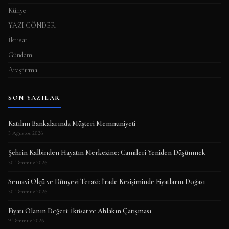
Künye
YAZI GÖNDER
İktisat
Gündem
Araştırma
SON YAZILAR
Katılım Bankalarında Müşteri Memnuniyeti
3 Ağustos 2026
Şehrin Kalbinden Hayatın Merkezine: Camileri Yeniden Düşünmek
30 Temmuz 2026
Semavi Ölçü ve Dünyevi Terazi: İrade Kesişiminde Fiyatların Doğası
30 Temmuz 2026
Fiyatı Olanın Değeri: İktisat ve Ahlakın Çatışması
9 Temmuz 2026