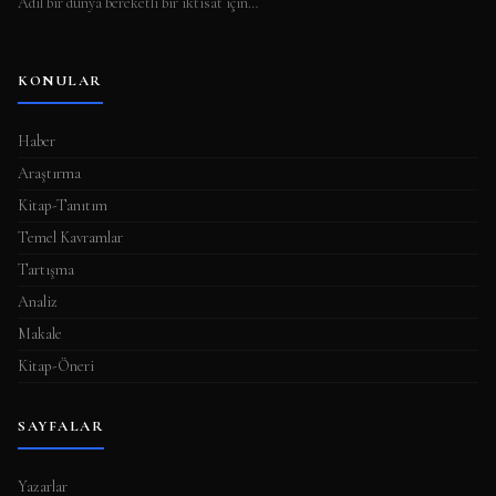
Adil bir dünya bereketli bir iktisat için…
KONULAR
Haber
Araştırma
Kitap-Tanıtım
Temel Kavramlar
Tartışma
Analiz
Makale
Kitap-Öneri
SAYFALAR
Yazarlar