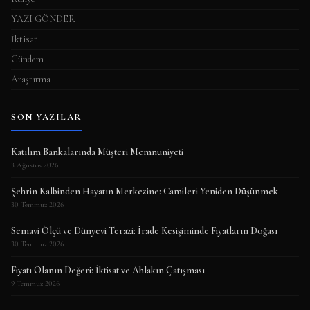
YAZI GÖNDER
İktisat
Gündem
Araştırma
SON YAZILAR
Katılım Bankalarında Müşteri Memnuniyeti
3 Ağustos 2026
Şehrin Kalbinden Hayatın Merkezine: Camileri Yeniden Düşünmek
30 Temmuz 2026
Semavi Ölçü ve Dünyevi Terazi: İrade Kesişiminde Fiyatların Doğası
30 Temmuz 2026
Fiyatı Olanın Değeri: İktisat ve Ahlakın Çatışması
9 Temmuz 2026