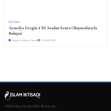
DUYURU
Ayasofya Dergisi 4 Yıl Aradan Sonra Okuyucularıyla
Buluştu!
Sümeyra Sultan Öztürk
13 Eylül 2022
Adil bir dünya bereketli bir iktisat için…