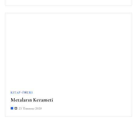
KITAP-ÖNERI
Metaların Kerameti
23 Temmuz 2020