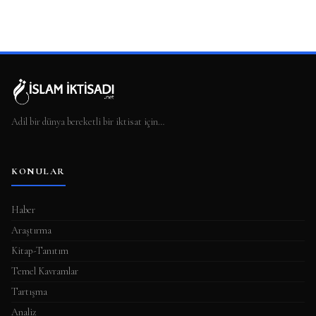
Adil bir dünya bereketli bir iktisat için…
KONULAR
Haber
Araştırma
Kitap-Tanıtım
Temel Kavramlar
Tartışma
Analiz