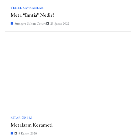
TEMEL KAVRAMLAR
Meta “Emtia” Nedir?
Sümeyra Sultan Öztürk
23 Şubat 2022
KITAP-ÖNERI
Metaların Kerameti
8 Kasım 2020