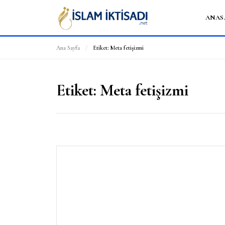
ANAS
Ana Sayfa
/
Etiket:
Meta fetişizmi
Etiket:
Meta fetişizmi