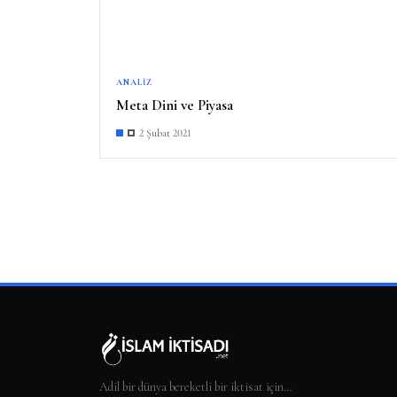
ANALIZ
Meta Dini ve Piyasa
2 Şubat 2021
Adil bir dünya bereketli bir iktisat için…