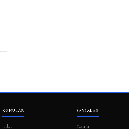
KONULAR
SAYFALAR
Haber
Yazarlar