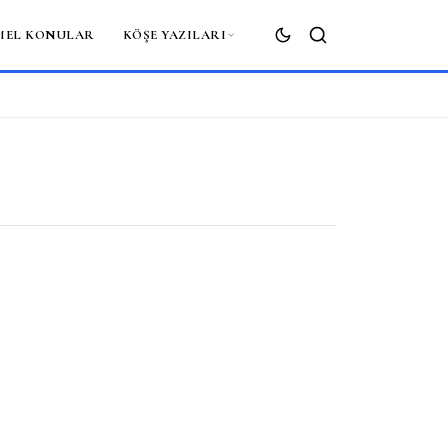
MEL KONULAR
KÖŞE YAZILARI
ARA