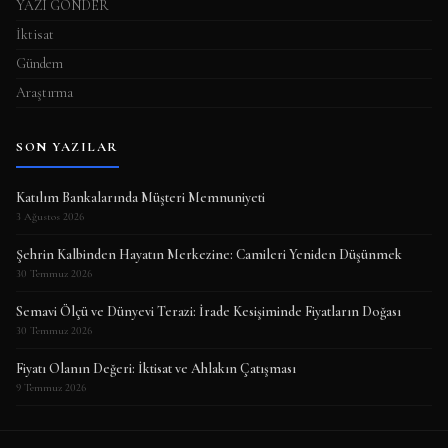
YAZI GÖNDER
İktisat
Gündem
Araştırma
SON YAZILAR
Katılım Bankalarında Müşteri Memnuniyeti
3 Ağustos 2026
Şehrin Kalbinden Hayatın Merkezine: Camileri Yeniden Düşünmek
30 Temmuz 2026
Semavi Ölçü ve Dünyevi Terazi: İrade Kesişiminde Fiyatların Doğası
30 Temmuz 2026
Fiyatı Olanın Değeri: İktisat ve Ahlakın Çatışması
9 Temmuz 2026