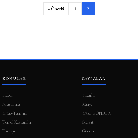
« Önceki
1
2
KONULAR
SAYFALAR
Haber
Yazarlar
Araştırma
Künye
Kitap-Tanıtım
YAZI GÖNDER
Temel Kavramlar
İktisat
Tartışma
Gündem