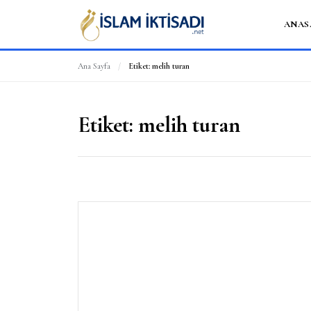
ANAS
Ana Sayfa
/
Etiket:
melih turan
Etiket:
melih turan