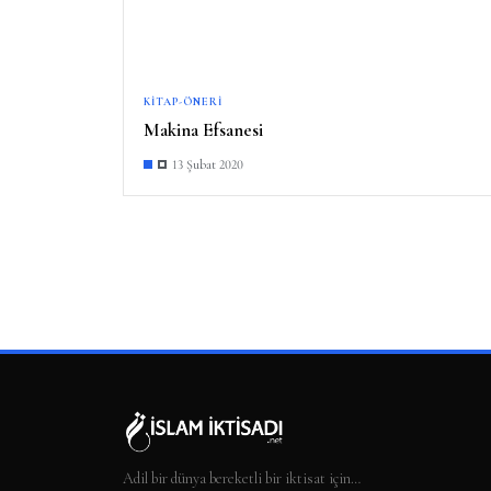
KITAP-ÖNERI
Makina Efsanesi
13 Şubat 2020
Adil bir dünya bereketli bir iktisat için…