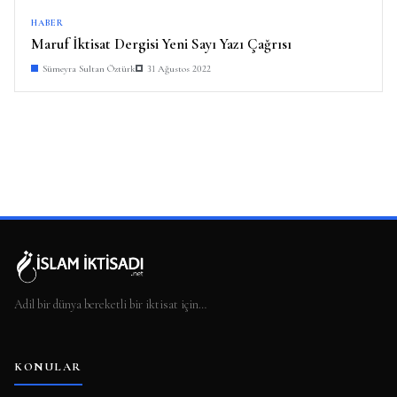
HABER
Maruf İktisat Dergisi Yeni Sayı Yazı Çağrısı
Sümeyra Sultan Öztürk
31 Ağustos 2022
Adil bir dünya bereketli bir iktisat için…
KONULAR