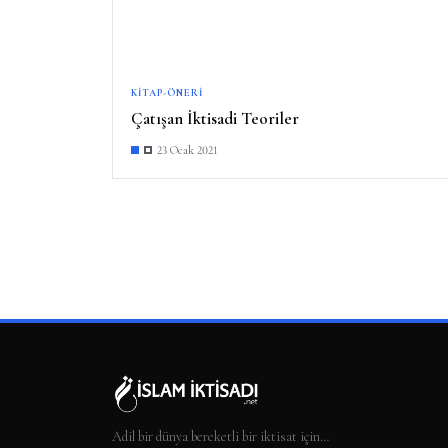
KITAP-ÖNERI
Çatışan İktisadi Teoriler
23 Ocak 2021
Adil bir dünya bereketli bir iktisat için…