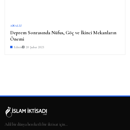
ANALIZ
Deprem Sonrasında Nüfus, Göç ve İkinci Mekanların
Önemi
Editör
20 Şubat 2023
Adil bir dünya bereketli bir iktisat için…