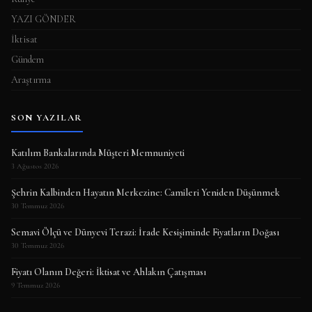
YAZI GÖNDER
İktisat
Gündem
Araştırma
SON YAZILAR
Katılım Bankalarında Müşteri Memnuniyeti
3 Ağustos 2026
Şehrin Kalbinden Hayatın Merkezine: Camileri Yeniden Düşünmek
30 Temmuz 2026
Semavi Ölçü ve Dünyevi Terazi: İrade Kesişiminde Fiyatların Doğası
30 Temmuz 2026
Fiyatı Olanın Değeri: İktisat ve Ahlakın Çatışması
9 Temmuz 2026