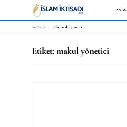
ANAS
Ana Sayfa
/
Etiket:
makul yönetici
Etiket:
makul yönetici