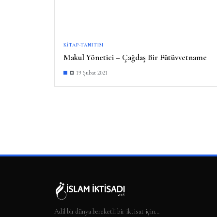
KITAP-TANITIM
Makul Yönetici – Çağdaş Bir Fütüvvetname
19 Şubat 2021
Adil bir dünya bereketli bir iktisat için…