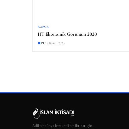
RAPOR
İİT Ekonomik Görünüm 2020
19 Kasım 2020
Adil bir dünya bereketli bir iktisat için…