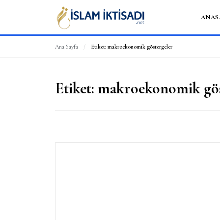
ANAS
Ana Sayfa
/
Etiket:
makroekonomik göstergeler
Etiket:
makroekonomik gös