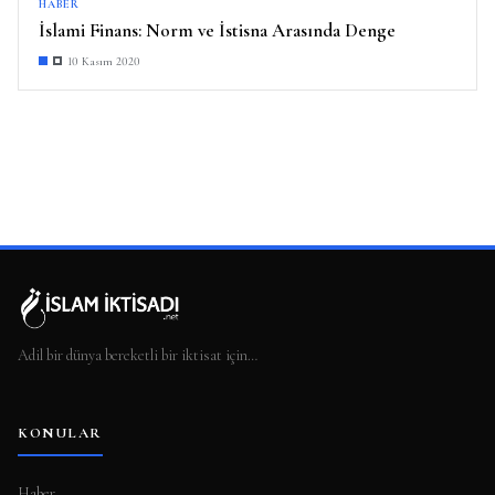
HABER
İslami Finans: Norm ve İstisna Arasında Denge
10 Kasım 2020
Adil bir dünya bereketli bir iktisat için…
KONULAR
Haber