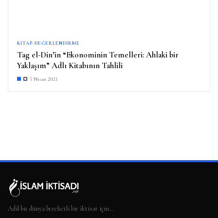
KITAP-DEĞERLENDIRME
Tag el-Din’in “Ekonominin Temelleri: Ahlaki bir
Yaklaşım” Adlı Kitabının Tahlili
5 Nisan 2021
Adil bir dünya bereketli bir iktisat için…