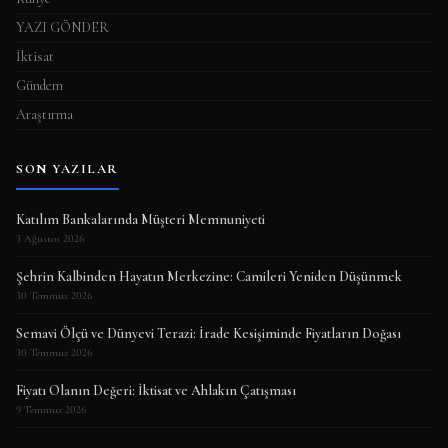
YAZI GÖNDER
İktisat
Gündem
Araştırma
SON YAZILAR
Katılım Bankalarında Müşteri Memnuniyeti
3 Ağustos 2026
Şehrin Kalbinden Hayatın Merkezine: Camileri Yeniden Düşünmek
30 Temmuz 2026
Semavi Ölçü ve Dünyevi Terazi: İrade Kesişiminde Fiyatların Doğası
30 Temmuz 2026
Fiyatı Olanın Değeri: İktisat ve Ahlakın Çatışması
9 Temmuz 2026