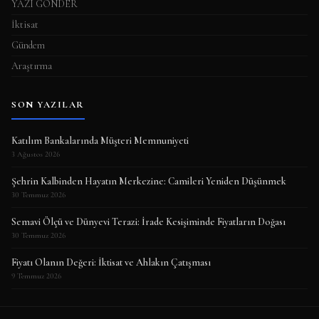
YAZI GÖNDER
İktisat
Gündem
Araştırma
SON YAZILAR
Katılım Bankalarında Müşteri Memnuniyeti
3 Ağustos 2026
Şehrin Kalbinden Hayatın Merkezine: Camileri Yeniden Düşünmek
30 Temmuz 2026
Semavi Ölçü ve Dünyevi Terazi: İrade Kesişiminde Fiyatların Doğası
30 Temmuz 2026
Fiyatı Olanın Değeri: İktisat ve Ahlakın Çatışması
9 Temmuz 2026