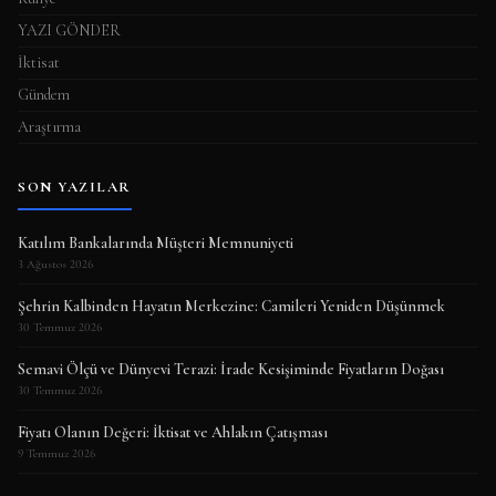
YAZI GÖNDER
İktisat
Gündem
Araştırma
SON YAZILAR
Katılım Bankalarında Müşteri Memnuniyeti
3 Ağustos 2026
Şehrin Kalbinden Hayatın Merkezine: Camileri Yeniden Düşünmek
30 Temmuz 2026
Semavi Ölçü ve Dünyevi Terazi: İrade Kesişiminde Fiyatların Doğası
30 Temmuz 2026
Fiyatı Olanın Değeri: İktisat ve Ahlakın Çatışması
9 Temmuz 2026