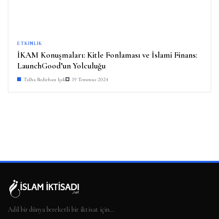
ETKINLIK
İKAM Konuşmaları: Kitle Fonlaması ve İslami Finans:
LaunchGood’un Yolculuğu
Talha Bedirhan Işık
19 Temmuz 2024
Adil bir dünya bereketli bir iktisat için…