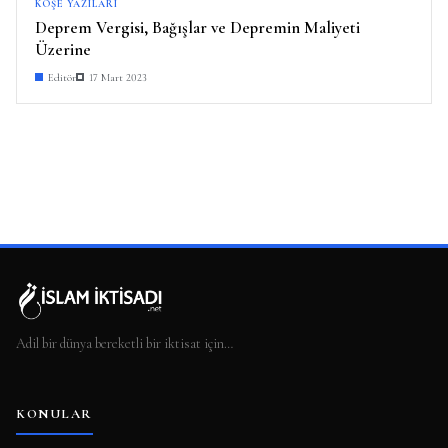
KÖŞE YAZILARI
Deprem Vergisi, Bağışlar ve Depremin Maliyeti
Üzerine
Editör
17 Mart 2023
Adil bir dünya bereketli bir iktisat için…
KONULAR