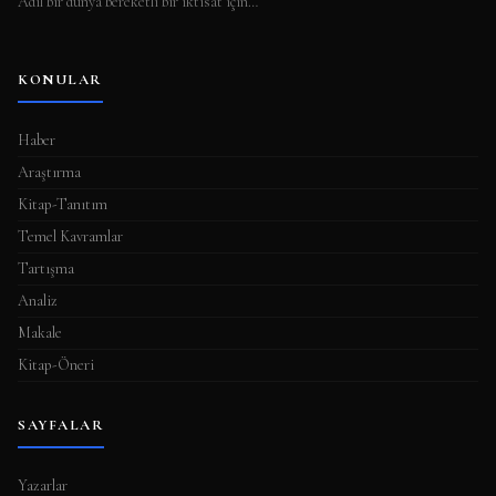
Adil bir dünya bereketli bir iktisat için…
KONULAR
Haber
Araştırma
Kitap-Tanıtım
Temel Kavramlar
Tartışma
Analiz
Makale
Kitap-Öneri
SAYFALAR
Yazarlar