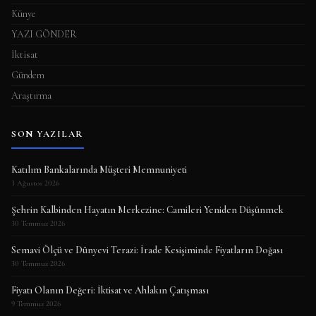
Künye
YAZI GÖNDER
İktisat
Gündem
Araştırma
SON YAZILAR
Katılım Bankalarında Müşteri Memnuniyeti
3 Ağustos 2026
Şehrin Kalbinden Hayatın Merkezine: Camileri Yeniden Düşünmek
30 Temmuz 2026
Semavi Ölçü ve Dünyevi Terazi: İrade Kesişiminde Fiyatların Doğası
30 Temmuz 2026
Fiyatı Olanın Değeri: İktisat ve Ahlakın Çatışması
9 Temmuz 2026