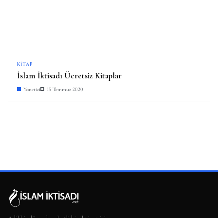
KITAP
İslam İktisadı Ücretsiz Kitaplar
Yönetici
15 Temmuz 2020