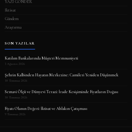
YAZI GÖNDER
İktisat
Gündem
Araştırma
SON YAZILAR
Katılım Bankalarında Müşteri Memnuniyeti
3 Ağustos 2026
Şehrin Kalbinden Hayatın Merkezine: Camileri Yeniden Düşünmek
30 Temmuz 2026
Semavi Ölçü ve Dünyevi Terazi: İrade Kesişiminde Fiyatların Doğası
30 Temmuz 2026
Fiyatı Olanın Değeri: İktisat ve Ahlakın Çatışması
9 Temmuz 2026