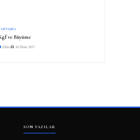
TARTIŞMA
Kgf ve Büyüme
Editör
30 Ekim 2017
SON YAZILAR