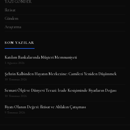
YAZI GÖNDER
İktisat
Gündem
Araştırma
SON YAZILAR
Katılım Bankalarında Müşteri Memnuniyeti
3 Ağustos 2026
Şehrin Kalbinden Hayatın Merkezine: Camileri Yeniden Düşünmek
30 Temmuz 2026
Semavi Ölçü ve Dünyevi Terazi: İrade Kesişiminde Fiyatların Doğası
30 Temmuz 2026
Fiyatı Olanın Değeri: İktisat ve Ahlakın Çatışması
9 Temmuz 2026