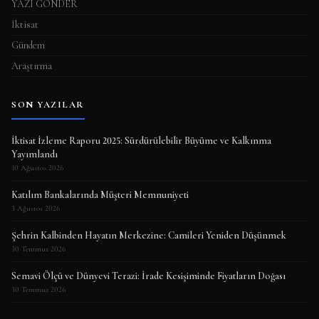
YAZI GÖNDER
İktisat
Gündem
Araştırma
SON YAZILAR
İktisat İzleme Raporu 2025: Sürdürülebilir Büyüme ve Kalkınma
Yayımlandı
10 Ağustos 2026
Katılım Bankalarında Müşteri Memnuniyeti
3 Ağustos 2026
Şehrin Kalbinden Hayatın Merkezine: Camileri Yeniden Düşünmek
30 Temmuz 2026
Semavi Ölçü ve Dünyevi Terazi: İrade Kesişiminde Fiyatların Doğası
30 Temmuz 2026