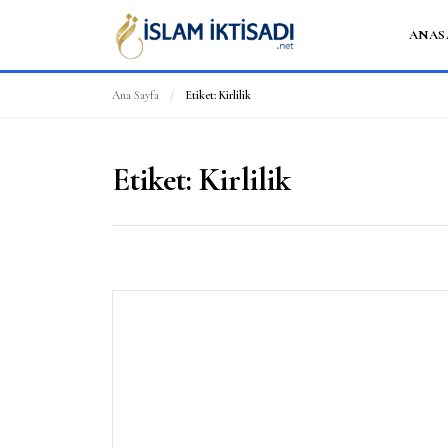
ANAS
Ana Sayfa
/
Etiket:
Kirlilik
Etiket:
Kirlilik