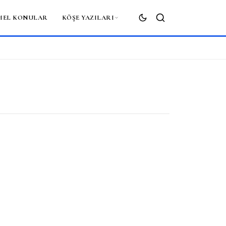
MEL KONULAR
KÖŞE YAZILARI
ARA