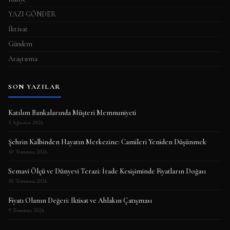
YAZI GÖNDER
İktisat
Gündem
Araştırma
SON YAZILAR
Katılım Bankalarında Müşteri Memnuniyeti
3 Ağustos 2026
Şehrin Kalbinden Hayatın Merkezine: Camileri Yeniden Düşünmek
30 Temmuz 2026
Semavi Ölçü ve Dünyevi Terazi: İrade Kesişiminde Fiyatların Doğası
30 Temmuz 2026
Fiyatı Olanın Değeri: İktisat ve Ahlakın Çatışması
9 Temmuz 2026