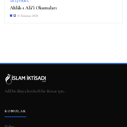
ARAŞTIRMA
Ahlâk-ı Alâ’î Okumaları
11 Temmuz 2020
Adil bir dünya bereketli bir iktisat için…
KONULAR
Haber