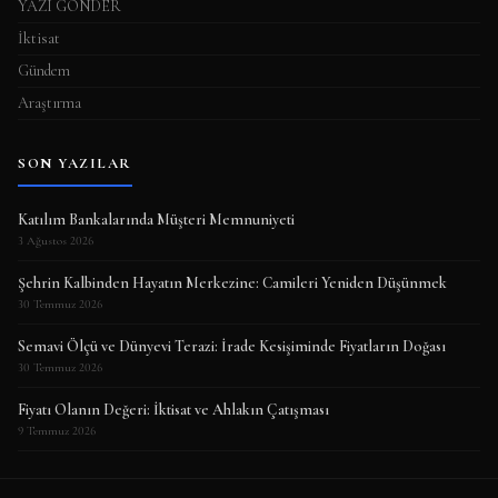
YAZI GÖNDER
İktisat
Gündem
Araştırma
SON YAZILAR
Katılım Bankalarında Müşteri Memnuniyeti
3 Ağustos 2026
Şehrin Kalbinden Hayatın Merkezine: Camileri Yeniden Düşünmek
30 Temmuz 2026
Semavi Ölçü ve Dünyevi Terazi: İrade Kesişiminde Fiyatların Doğası
30 Temmuz 2026
Fiyatı Olanın Değeri: İktisat ve Ahlakın Çatışması
9 Temmuz 2026