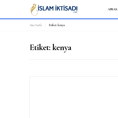
ANAS
Ana Sayfa
/
Etiket:
kenya
Etiket:
kenya