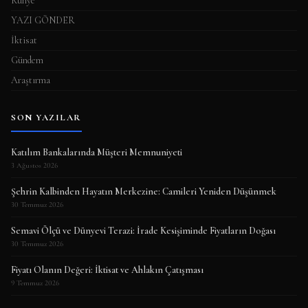
Künye
YAZI GÖNDER
İktisat
Gündem
Araştırma
SON YAZILAR
Katılım Bankalarında Müşteri Memnuniyeti
3 Ağustos 2026
Şehrin Kalbinden Hayatın Merkezine: Camileri Yeniden Düşünmek
30 Temmuz 2026
Semavi Ölçü ve Dünyevi Terazi: İrade Kesişiminde Fiyatların Doğası
30 Temmuz 2026
Fiyatı Olanın Değeri: İktisat ve Ahlakın Çatışması
9 Temmuz 2026