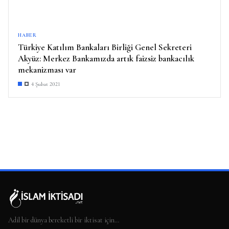
HABER
Türkiye Katılım Bankaları Birliği Genel Sekreteri
Akyüz: Merkez Bankamızda artık faizsiz bankacılık
mekanizması var
4 Şubat 2021
Adil bir dünya bereketli bir iktisat için…