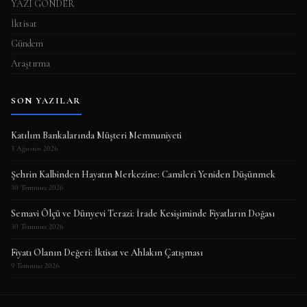
YAZI GÖNDER
İktisat
Gündem
Araştırma
SON YAZILAR
Katılım Bankalarında Müşteri Memnuniyeti
3 Ağustos 2026
Şehrin Kalbinden Hayatın Merkezine: Camileri Yeniden Düşünmek
30 Temmuz 2026
Semavi Ölçü ve Dünyevi Terazi: İrade Kesişiminde Fiyatların Doğası
30 Temmuz 2026
Fiyatı Olanın Değeri: İktisat ve Ahlakın Çatışması
9 Temmuz 2026