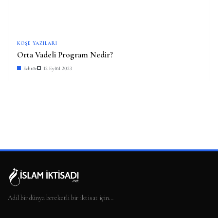
KÖŞE YAZILARI
Orta Vadeli Program Nedir?
Editör
12 Eylül 2023
Adil bir dünya bereketli bir iktisat için…