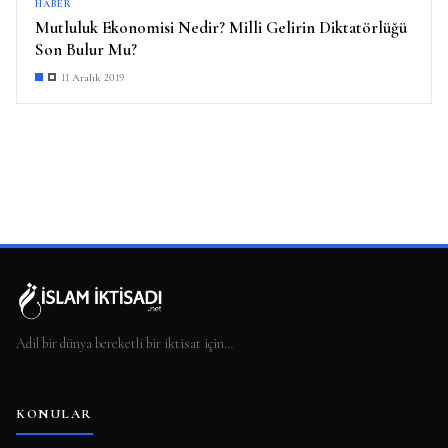
HABER
Mutluluk Ekonomisi Nedir? Milli Gelirin Diktatörlüğü
Son Bulur Mu?
11 Aralık 2019
Adil bir dünya bereketli bir iktisat için…
KONULAR