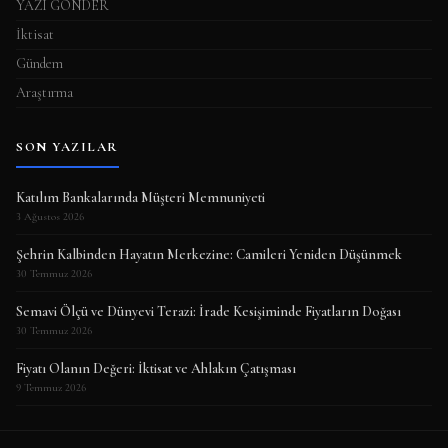
YAZI GÖNDER
İktisat
Gündem
Araştırma
SON YAZILAR
Katılım Bankalarında Müşteri Memnuniyeti
3 Ağustos 2026
Şehrin Kalbinden Hayatın Merkezine: Camileri Yeniden Düşünmek
30 Temmuz 2026
Semavi Ölçü ve Dünyevi Terazi: İrade Kesişiminde Fiyatların Doğası
30 Temmuz 2026
Fiyatı Olanın Değeri: İktisat ve Ahlakın Çatışması
9 Temmuz 2026