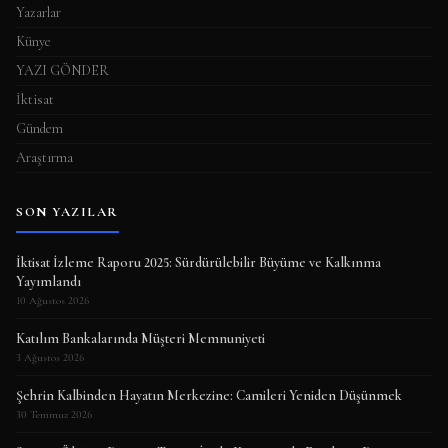
Yazarlar
Künye
YAZI GÖNDER
İktisat
Gündem
Araştırma
SON YAZILAR
İktisat İzleme Raporu 2025: Sürdürülebilir Büyüme ve Kalkınma
Yayımlandı
10 Ağustos 2026
Katılım Bankalarında Müşteri Memnuniyeti
3 Ağustos 2026
Şehrin Kalbinden Hayatın Merkezine: Camileri Yeniden Düşünmek
30 Temmuz 2026