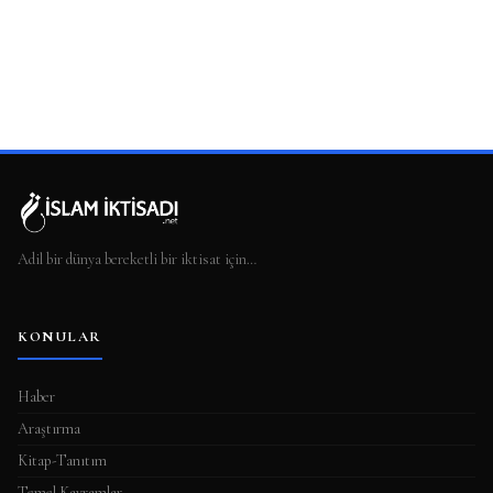
Adil bir dünya bereketli bir iktisat için…
KONULAR
Haber
Araştırma
Kitap-Tanıtım
Temel Kavramlar