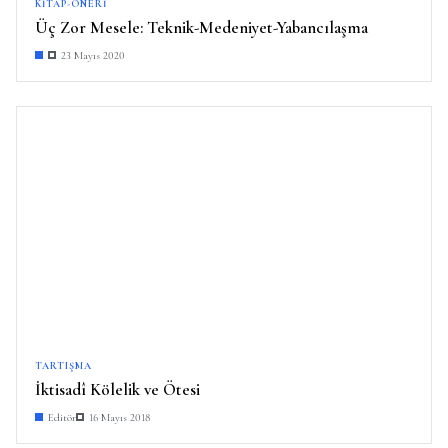
KITAP-ÖNERI
Üç Zor Mesele: Teknik-Medeniyet-Yabancılaşma
23 Mayıs 2020
TARTIŞMA
İktisadî Kölelik ve Ötesi
Editör
16 Mayıs 2018