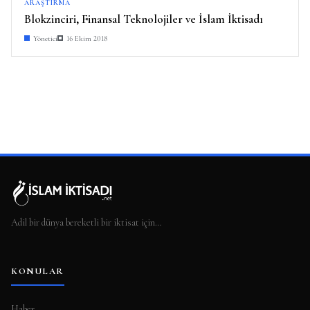
ARAŞTIRMA
Blokzinciri, Finansal Teknolojiler ve İslam İktisadı
Yönetici
16 Ekim 2018
Adil bir dünya bereketli bir iktisat için…
KONULAR
Haber