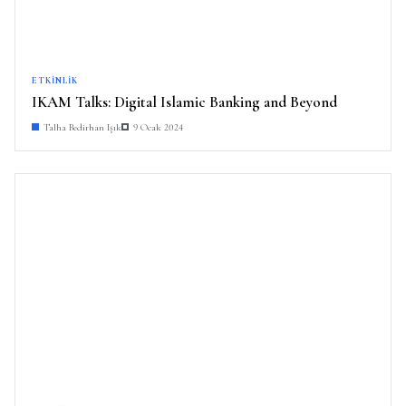
ETKINLIK
IKAM Talks: Digital Islamic Banking and Beyond
Talha Bedirhan Işık
9 Ocak 2024