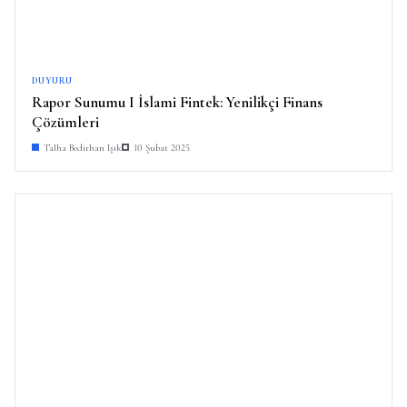
DUYURU
Rapor Sunumu I İslami Fintek: Yenilikçi Finans
Çözümleri
Talha Bedirhan Işık
10 Şubat 2025