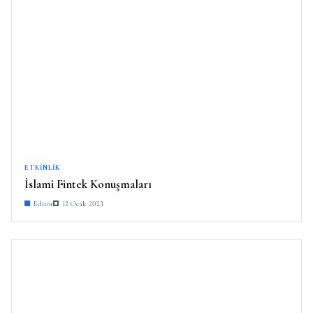
ETKINLIK
İslami Fintek Konuşmaları
Editör
12 Ocak 2023