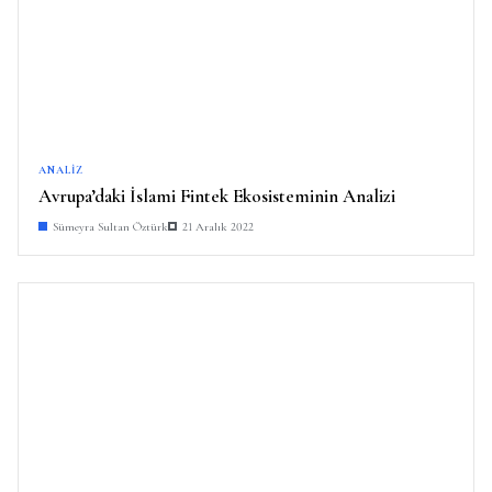
ANALIZ
Avrupa’daki İslami Fintek Ekosisteminin Analizi
Sümeyra Sultan Öztürk
21 Aralık 2022