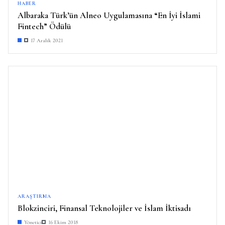
HABER
Albaraka Türk’ün Alneo Uygulamasına “En İyi İslami
Fintech” Ödülü
17 Aralık 2021
ARAŞTIRMA
Blokzinciri, Finansal Teknolojiler ve İslam İktisadı
Yönetici
16 Ekim 2018