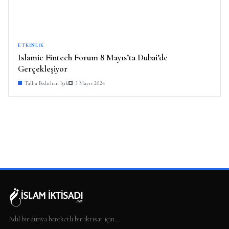
ETKINLIK
Islamic Fintech Forum 8 Mayıs’ta Dubai’de
Gerçekleşiyor
Talha Bedirhan Işık
3 Mayıs 2024
Adil bir dünya bereketli bir iktisat için…