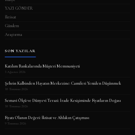
YAZI GÖNDER
İktisat
Gündem
Araştırma
SON YAZILAR
Katılım Bankalarında Müşteri Memnuniyeti
3 Ağustos 2026
Şehrin Kalbinden Hayatın Merkezine: Camileri Yeniden Düşünmek
30 Temmuz 2026
Semavi Ölçü ve Dünyevi Terazi: İrade Kesişiminde Fiyatların Doğası
30 Temmuz 2026
Fiyatı Olanın Değeri: İktisat ve Ahlakın Çatışması
9 Temmuz 2026