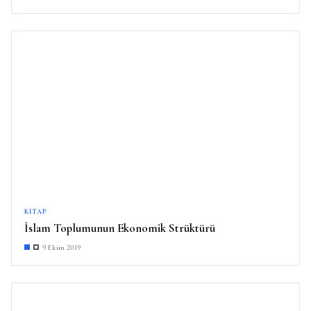
KITAP
İslam Toplumunun Ekonomik Strüktürü
9 Ekim 2019