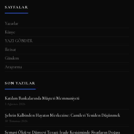
SAYFALAR
Yazarlar
Künye
YAZI GÖNDER
İktisat
Gündem
Araştırma
SON YAZILAR
Katılım Bankalarında Müşteri Memnuniyeti
3 Ağustos 2026
Şehrin Kalbinden Hayatın Merkezine: Camileri Yeniden Düşünmek
30 Temmuz 2026
Semavi Ölçü ve Dünyevi Terazi: İrade Kesişiminde Fiyatların Doğası