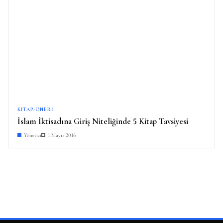
KITAP-ÖNERI
İslam İktisadına Giriş Niteliğinde 5 Kitap Tavsiyesi
Yönetici
1 Mayıs 2016