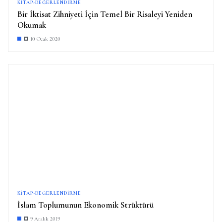
KITAP-DEĞERLENDIRME
Bir İktisat Zihniyeti İçin Temel Bir Risaleyi Yeniden
Okumak
10 Ocak 2020
KITAP-DEĞERLENDIRME
İslam Toplumunun Ekonomik Strüktürü
9 Aralık 2019