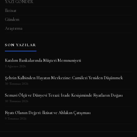
YAZI GÖNDER
İktisat
Gündem
Araştırma
SON YAZILAR
Katılım Bankalarında Müşteri Memnuniyeti
3 Ağustos 2026
Şehrin Kalbinden Hayatın Merkezine: Camileri Yeniden Düşünmek
30 Temmuz 2026
Semavi Ölçü ve Dünyevi Terazi: İrade Kesişiminde Fiyatların Doğası
30 Temmuz 2026
Fiyatı Olanın Değeri: İktisat ve Ahlakın Çatışması
9 Temmuz 2026