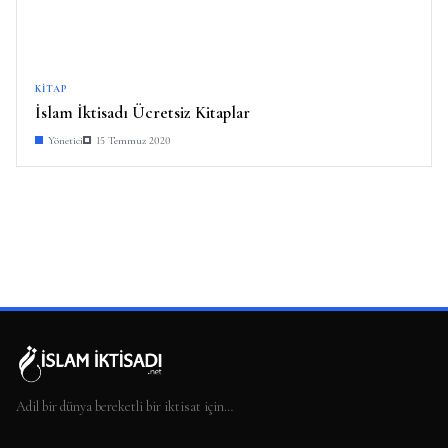
KITAP
İslam İktisadı Ücretsiz Kitaplar
Yönetici
15 Temmuz 2020
Adil bir dünya bereketli bir iktisat için…